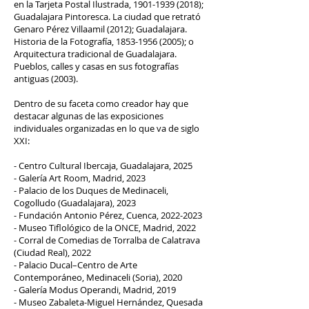
en la Tarjeta Postal Ilustrada,
1901-1939 (2018)
;
Guadalajara Pintoresca. La ciudad que retrató
Genaro Pérez Villaamil (2012); Guadalajara.
Historia de la Fotografía,
1853-1956 (2005)
; o
Arquitectura tradicional de Guadalajara.
Pueblos, calles y casas en sus fotografías
antiguas (2003).
Dentro de su faceta como creador hay que
destacar algunas de las exposiciones
individuales organizadas en lo que va de siglo
XXI:
- Centro Cultural Ibercaja, Guadalajara, 2025
- Galería Art Room, Madrid, 2023
- Palacio de los Duques de Medinaceli,
Cogolludo (Guadalajara), 2023
- Fundación Antonio Pérez, Cuenca,
2022-2023
- Museo Tiflológico de la ONCE, Madrid, 2022
- Corral de Comedias de Torralba de Calatrava
(Ciudad Real), 2022
- Palacio Ducal–Centro de Arte
Contemporáneo, Medinaceli (Soria), 2020
- Galería Modus Operandi, Madrid, 2019
- Museo Zabaleta-Miguel Hernández, Quesada