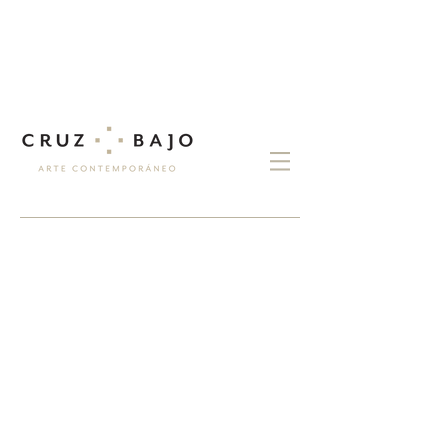
exposiciones
Pedro José Pradillo
POP & DADÁ