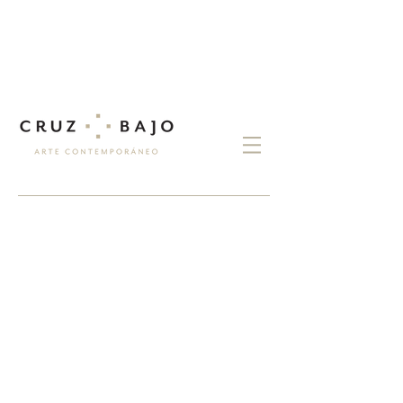
exposiciones
encuentros
CERCANOS Y NO
TANTO...
MOTHERLAND