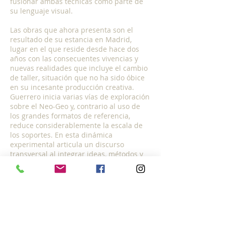
fusionar ambas técnicas como parte de
su lenguaje visual.
Las obras que ahora presenta son el
resultado de su estancia en Madrid,
lugar en el que reside desde hace dos
años con las consecuentes vivencias y
nuevas realidades que incluye el cambio
de taller, situación que no ha sido óbice
en su incesante producción creativa.
Guerrero inicia varias vías de exploración
sobre el Neo-Geo y, contrario al uso de
los grandes formatos de referencia,
reduce considerablemente la escala de
los soportes. En esta dinámica
experimental articula un discurso
transversal al integrar ideas, métodos y
procedimientos propios con algunos
postulados de la citada corriente,
actividades que orientan su búsqueda
hacia una pintura en la que reconsidera
la forma, la línea y el espacio en relación
a las experiencias subjetivas
amplificando su alcance hasta una visión