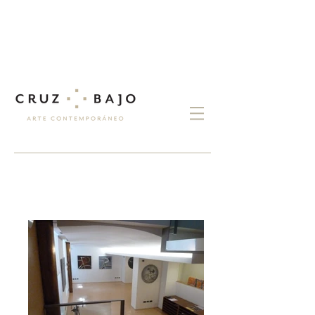
exposiciones
manu campa