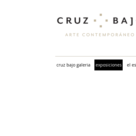
cruz bajo galeria
exposiciones
el e
alberto herencia