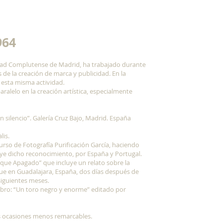
964
sidad Complutense de Madrid, ha trabajado durante
de la creación de marca y publicidad. En la
esta misma actividad.
ralelo en la creación artística, especialmente
n silencio”. Galería Cruz Bajo, Madrid. España
lis.
curso de Fotografía Purificación García, haciendo
luye dicho reconocimiento, por España y Portugal.
Bosque Apagado” que incluye un relato sobre la
que en Guadalajara, España, dos días después de
siguientes meses.
libro: “Un toro negro y enorme” editado por
s ocasiones menos remarcables.