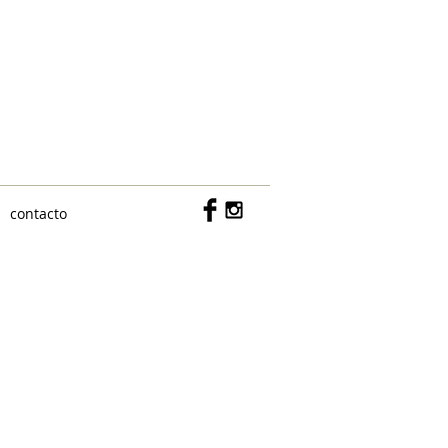
c/ Don Ramón de la Cruz 15, bajo
MADRID 28001
609142418
contacto