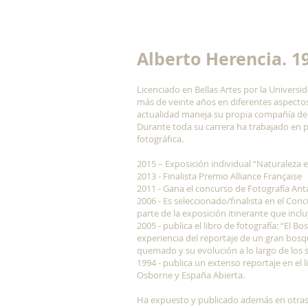
Alberto Herencia. 1
Licenciado en Bellas Artes por la Univer
más de veinte años en diferentes aspectos 
actualidad maneja su propia compañía de 
Durante toda su carrera ha trabajado en pa
fotográfica.
2015 – Exposición individual “Naturaleza e
2013 - Finalista Premio Alliance Française
2011 - Gana el concurso de Fotografía Anta
2006 - Es seleccionado/finalista en el Con
parte de la exposición itinerante que inc
2005 - publica el libro de fotografía: “El 
experiencia del reportaje de un gran bos
quemado y su evolución a lo largo de los 
1994 - publica un extenso reportaje en el 
Osborne y España Abierta.
Ha expuesto y publicado además en otra