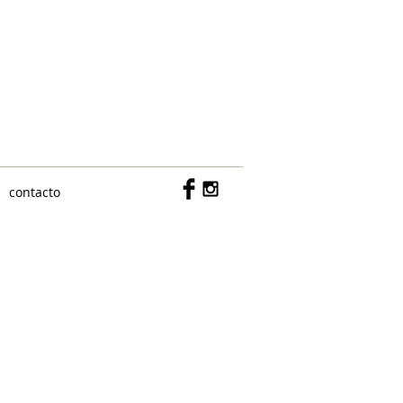
c/ Don Ramón de la Cruz 15, bajo
MADRID 28001
609142418
contacto