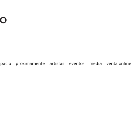
spacio
próximamente
artistas
eventos
media
venta online
 LA LUZ