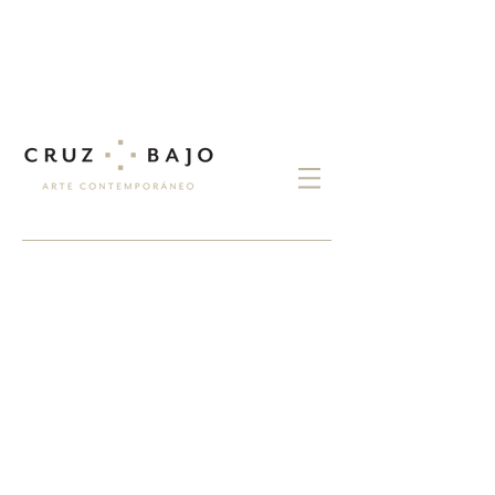
exposiciones
MARTA ADALID -
El cuerpo
habitado
MOTHERLAND