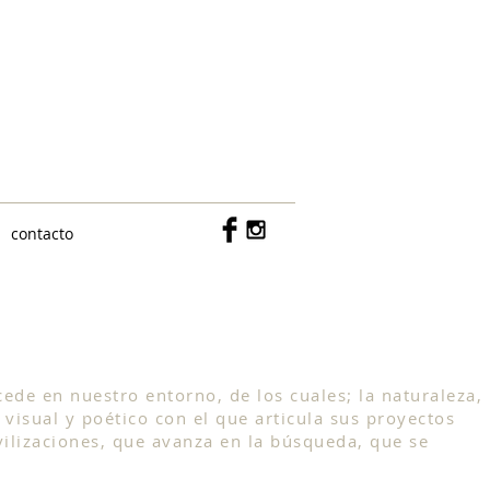
c/ Don Ramón de la Cruz 15, bajo
MADRID 28001
609142418
contacto
ede en nuestro entorno, de los cuales; la naturaleza,
 visual y poético con el que articula sus proyectos
ivilizaciones, que avanza en la búsqueda, que se