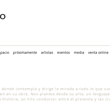
spacio
próximamente
artistas
eventos
media
venta online
NISA GOIBURU
s donde contempla y dirige la mirada a todo lo que suc
yen en su obra. Nos plantea desde su arte, un lenguaje
 historia, un hilo conductor entre el presente y las c