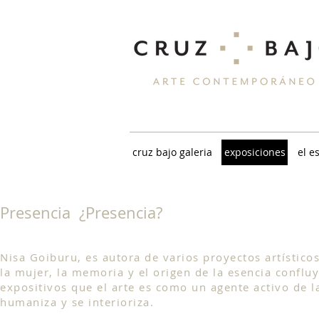
cruz bajo galeria
exposiciones
el e
Presencia ¿Presencia?
Nisa Goiburu, es autora de varios proyectos artístico
la mujer, la memoria y el origen de la esencia conflu
expositivos que el arte es como un agente activo de la
humaniza y se interioriza.